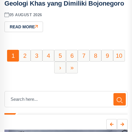
Geologi Khas yang Dimiliki Bojonegoro
05 AUGUST 2026
READ MORE
1
2
3
4
5
6
7
8
9
10
›
»