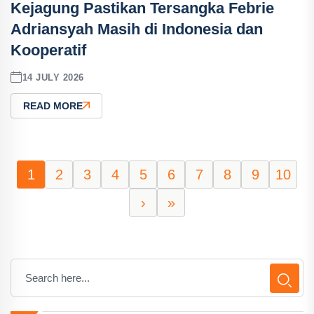
Kejagung Pastikan Tersangka Febrie
Adriansyah Masih di Indonesia dan
Kooperatif
14 JULY 2026
READ MORE
1
2
3
4
5
6
7
8
9
10
›
»