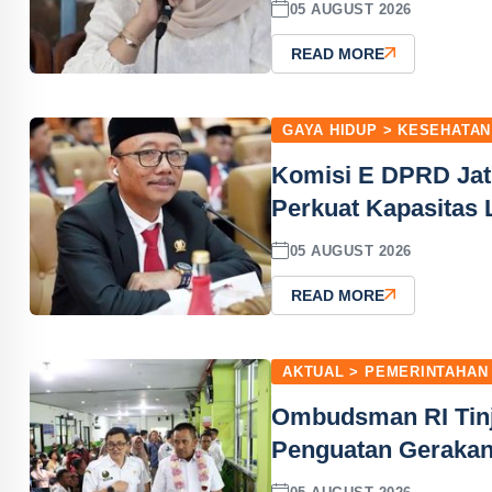
05 AUGUST 2026
READ MORE
GAYA HIDUP > KESEHATAN
Komisi E DPRD Jat
Perkuat Kapasitas
05 AUGUST 2026
READ MORE
AKTUAL > PEMERINTAHAN
Ombudsman RI Tinj
Penguatan Gerakan