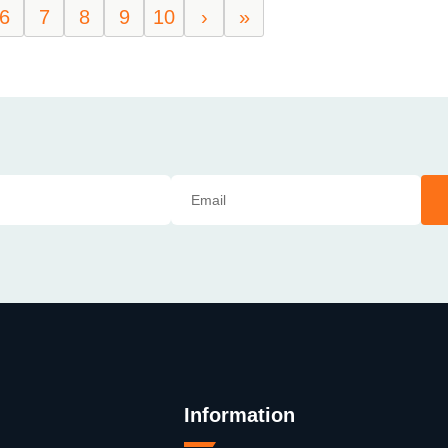
6
7
8
9
10
›
»
Information