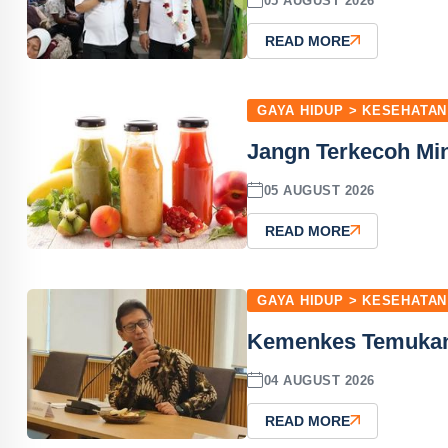
05 AUGUST 2026
READ MORE
GAYA HIDUP > KESEHATAN
Jangn Terkecoh Mi
05 AUGUST 2026
READ MORE
GAYA HIDUP > KESEHATAN
Kemenkes Temukan
04 AUGUST 2026
READ MORE