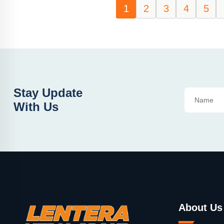
1
2
3
4
5
Stay Update
With Us
About Us