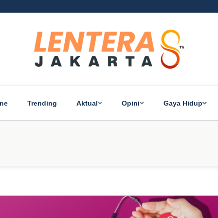
ine
Trending
Aktual
Opini
Gaya Hidup