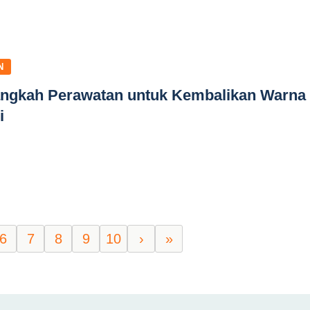
N
Langkah Perawatan untuk Kembalikan Warna
i
6
7
8
9
10
›
»