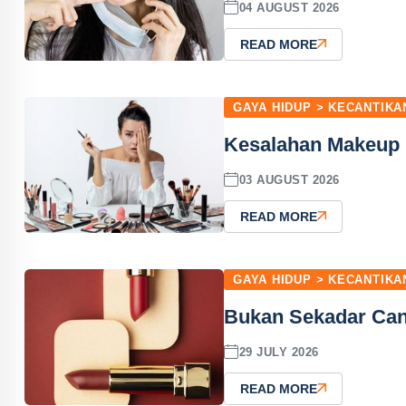
04 AUGUST 2026
READ MORE
GAYA HIDUP > KECANTIKA
Kesalahan Makeup P
03 AUGUST 2026
READ MORE
GAYA HIDUP > KECANTIKA
Bukan Sekadar Cant
29 JULY 2026
READ MORE