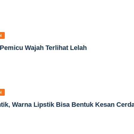
N
emicu Wajah Terlihat Lelah
N
ik, Warna Lipstik Bisa Bentuk Kesan Cerd