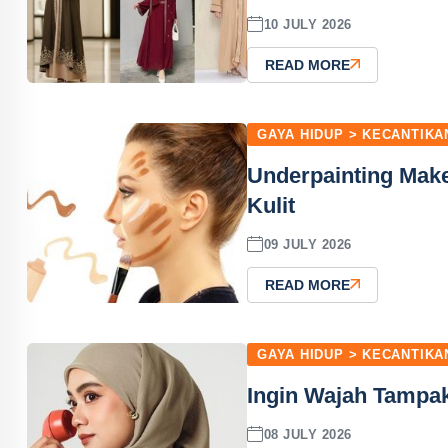
10 JULY 2026
READ MORE
GAYA HIDUP > KECANTIKA
Underpainting Make
Kulit
09 JULY 2026
READ MORE
GAYA HIDUP > KECANTIKA
Ingin Wajah Tampak
08 JULY 2026