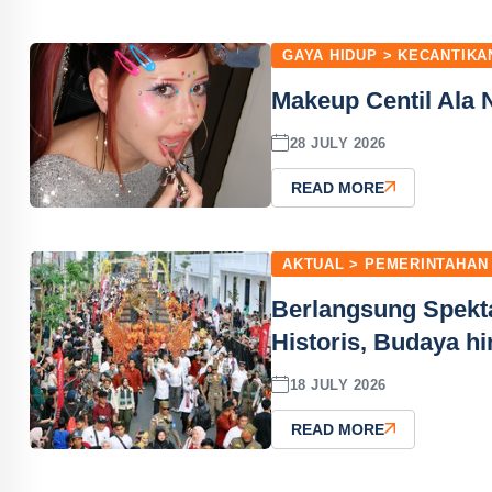
GAYA HIDUP > KECANTIKA
Makeup Centil Ala 
28 JULY 2026
READ MORE
AKTUAL > PEMERINTAHAN
Berlangsung Spekt
Historis, Budaya h
18 JULY 2026
READ MORE