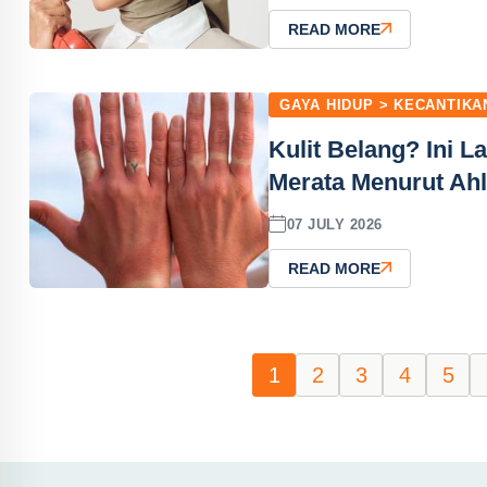
READ MORE
GAYA HIDUP > KECANTIKA
Kulit Belang? Ini 
Merata Menurut Ahl
07 JULY 2026
READ MORE
1
2
3
4
5