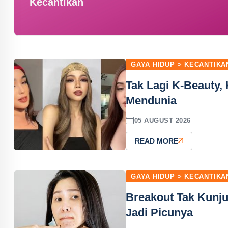
Kecantikan
GAYA HIDUP > KECANTIKA
Tak Lagi K-Beauty, 
Mendunia
05 AUGUST 2026
READ MORE
GAYA HIDUP > KECANTIKA
Breakout Tak Kunju
Jadi Picunya