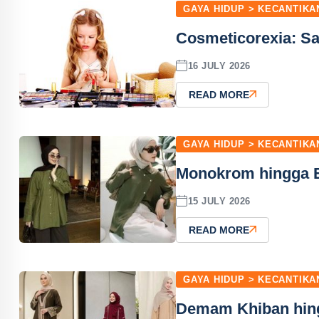
GAYA HIDUP > KECANTIKA
Cosmeticorexia: Sa
16 JULY 2026
READ MORE
GAYA HIDUP > KECANTIKA
Monokrom hingga E
15 JULY 2026
READ MORE
GAYA HIDUP > KECANTIKA
Demam Khiban hing