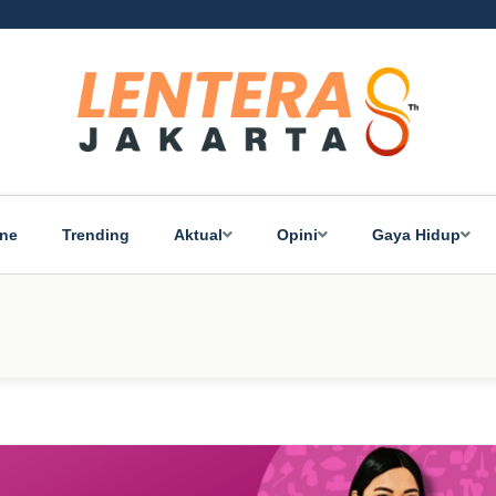
ine
Trending
Aktual
Opini
Gaya Hidup