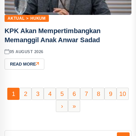
AKTUAL > HUKUM
KPK Akan Mempertimbangkan
Memanggil Anak Anwar Sadad
05 AUGUST 2026
READ MORE
1
2
3
4
5
6
7
8
9
10
›
»