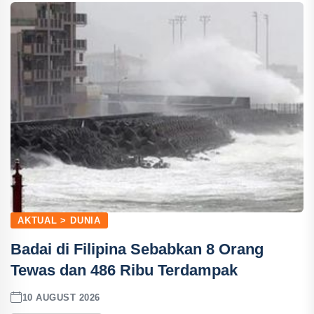
AKTUAL > DUNIA
Badai di Filipina Sebabkan 8 Orang
Tewas dan 486 Ribu Terdampak
10 AUGUST 2026