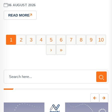
06 AUGUST 2026
READ MORE
1
2
3
4
5
6
7
8
9
10
›
»