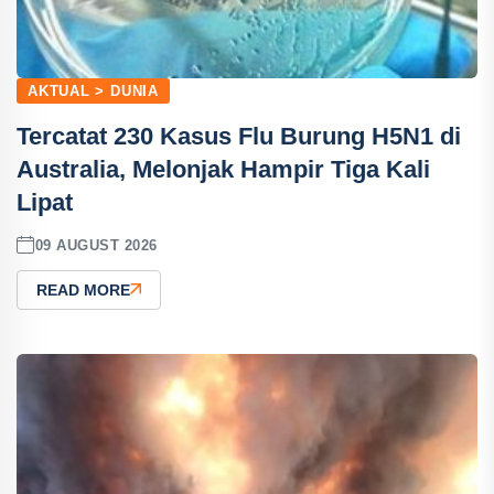
AKTUAL > DUNIA
Tercatat 230 Kasus Flu Burung H5N1 di
Australia, Melonjak Hampir Tiga Kali
Lipat
09 AUGUST 2026
READ MORE