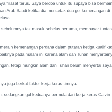
aya firasat terus. Saya berdoa untuk itu supaya bisa bermai
wan Arab Saudi ketika dia mencetak dua gol kemenangan di
elasa.
aga sebelumnya tak masuk sebelas pertama, membayar tuntas
eraih kemenangan perdana dalam putaran ketiga kualifika
 baiknya pada malam ini karena alam dan Tuhan menyertain
ingan, tetapi mungkin alam dan Tuhan belum menyertai saya
ya juga berkat faktor kerja keras timnya.
, sedangkan gol keduanya bermula dari kerja keras Calvin
.