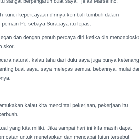
 itu sangat berpengaruh buat saya,” jelas Marselino.
h kunci kepercayaan dirinya kembali tumbuh dalam
n pemain Persebaya Surabaya itu lepas.
legan dan dengan penuh percaya diri ketika dia menceplosk
n skor.
cara natural, kalau tahu dari dulu saya juga punya ketenan
enting buat saya, saya melepas semua, bebannya, mulai dar
pnya.
ukakan kalau kita mencintai pekerjaan, pekerjaan itu
berbuah.
l yang kita miliki. Jika sampai hari ini kita masih dapat
esempatan untuk menetapkan dan mencapai tujun tersebut