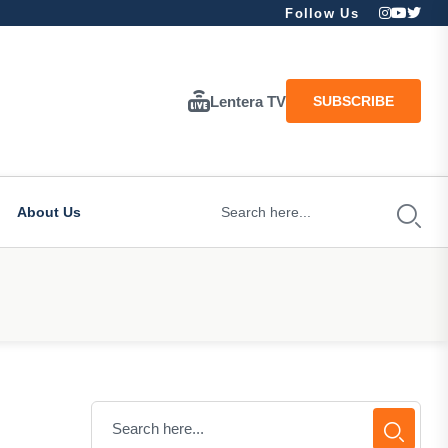
Follow Us
Lentera TV
SUBSCRIBE
About Us