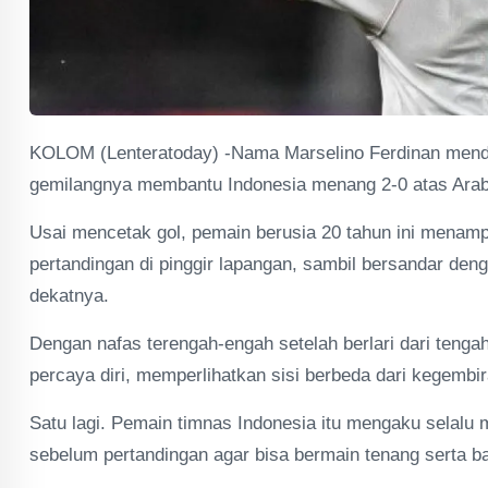
KOLOM (Lenteratoday) -Nama Marselino Ferdinan mendad
gemilangnya membantu Indonesia menang 2-0 atas Arab S
Usai mencetak gol, pemain berusia 20 tahun ini menampil
pertandingan di pinggir lapangan, sambil bersandar de
dekatnya.
Dengan nafas terengah-engah setelah berlari dari teng
percaya diri, memperlihatkan sisi berbeda dari kegembir
Satu lagi. Pemain timnas Indonesia itu mengaku selalu
sebelum pertandingan agar bisa bermain tenang serta ba