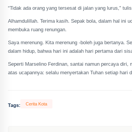
“Tidak ada orang yang tersesat di jalan yang lurus,” tu
Alhamdulillah. Terima kasih. Sepak bola, dalam hal ini 
membuka ruang renungan.
Saya merenung. Kita merenung -boleh juga bertanya. Se
dalam hidup, bahwa hari ini adalah hari pertama dari sisa
Seperti Marselino Ferdinan, santai namun percaya diri,
atas ucapannya: selalu menyertakan Tuhan setiap hari d
Cerita Kota
Tags: