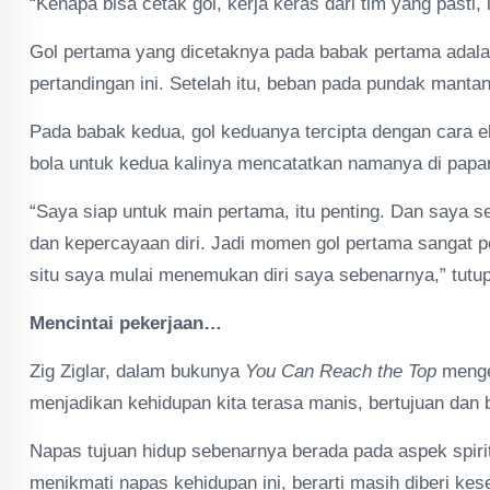
“Kenapa bisa cetak gol, kerja keras dari tim yang pasti,
Gol pertama yang dicetaknya pada babak pertama adala
pertandingan ini. Setelah itu, beban pada pundak manta
Pada babak kedua, gol keduanya tercipta dengan cara e
bola untuk kedua kalinya mencatatkan namanya di papa
“Saya siap untuk main pertama, itu penting. Dan saya se
dan kepercayaan diri. Jadi momen gol pertama sangat p
situ saya mulai menemukan diri saya sebenarnya,” tutu
Mencintai pekerjaan…
Zig Ziglar, dalam bukunya
You Can Reach the Top
mengem
menjadikan kehidupan kita terasa manis, bertujuan dan 
Napas tujuan hidup sebenarnya berada pada aspek spiritua
menikmati napas kehidupan ini, berarti masih diberi k