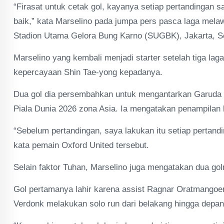
“Firasat untuk cetak gol, kayanya setiap pertandingan s
baik,” kata Marselino pada jumpa pers pasca laga mela
Stadion Utama Gelora Bung Karno (SUGBK), Jakarta, S
Marselino yang kembali menjadi starter setelah tiga l
kepercayaan Shin Tae-yong kepadanya.
Dua gol dia persembahkan untuk mengantarkan Garuda m
Piala Dunia 2026 zona Asia. Ia mengatakan penampilan
“Sebelum pertandingan, saya lakukan itu setiap pertand
kata pemain Oxford United tersebut.
Selain faktor Tuhan, Marselino juga mengatakan dua goln
Gol pertamanya lahir karena assist Ragnar Oratmangoen
Verdonk melakukan solo run dari belakang hingga depan