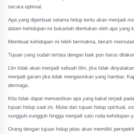
secara optimal.
Apa yang diperbuat selama hidup tentu akan menjadi mon
dalam kehidupan ini bukanlah dtentukan oleh apa yang ki
Membuat kehidupan ini lebih bermakna, berarti memulai
Tujuan yang sudah tertata dengan baik pun harus dilakon
Llin tidak akan menjadi sebuah lilin, jika tidak dinyala
menjadi garam jika tidak mengasinkan yang hambar. Kapa
dermaga.
Kita tidak dapat memastikan apa yang bakal terjadi p
tujuan hidup saat ini. Mulai dari tujuan hidup spiritual, 
sungguh-sungguh hingga menjadi satu roda kehidupan y
Orang dengan tujuan hidup jelas akan memiliki perspekti