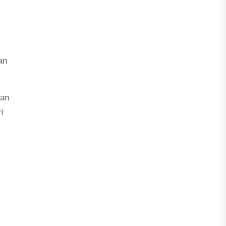
an
gan
i