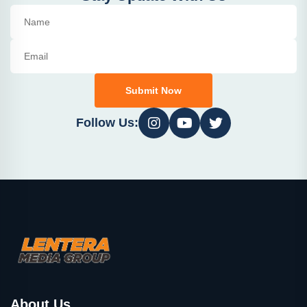
Submit Now
Follow Us:
About Us