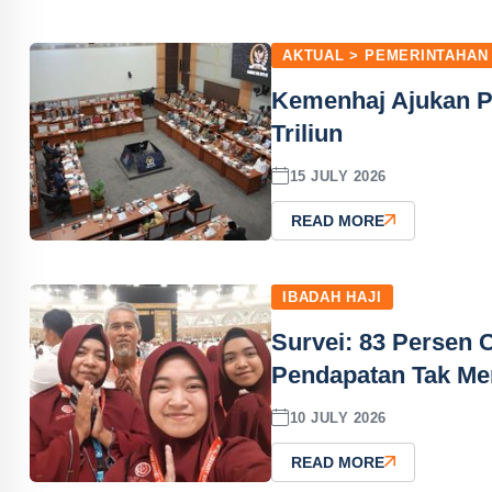
AKTUAL > PEMERINTAHAN
Kemenhaj Ajukan P
Triliun
15 JULY 2026
READ MORE
IBADAH HAJI
Survei: 83 Persen 
Pendapatan Tak Me
10 JULY 2026
READ MORE