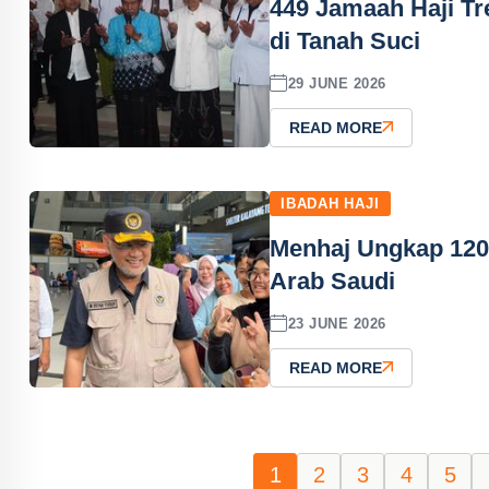
449 Jamaah Haji Tr
di Tanah Suci
29 JUNE 2026
READ MORE
IBADAH HAJI
Menhaj Ungkap 120 
Arab Saudi
23 JUNE 2026
READ MORE
1
2
3
4
5