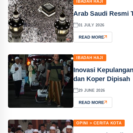
IBADAH HAJI
Arab Saudi Resmi T
01 JULY 2026
READ MORE
IBADAH HAJI
Inovasi Kepulangan 
dan Koper Dipisah
29 JUNE 2026
READ MORE
OPINI > CERITA KOTA