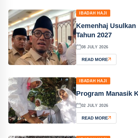
IBADAH HAJI
Kemenhaj Usulkan 
Tahun 2027
08 JULY 2026
READ MORE
IBADAH HAJI
Program Manasik Ke
02 JULY 2026
READ MORE