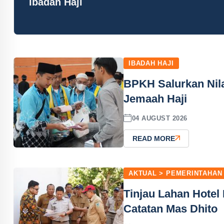
Ibadah Haji
IBADAH HAJI
BPKH Salurkan Nilai
Jemaah Haji
04 AUGUST 2026
READ MORE
AKTUAL > PEMERINTAHAN
Tinjau Lahan Hotel 
Catatan Mas Dhito